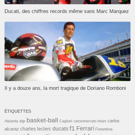
Ducati, des chiffres records même sans Marc Marquez
Il y a douze ans, la mort tragique de Doriano Romboni
ÉTIQUETTES
basket-ball
carlos
atp
Cagliari
calciomercato milan
Atalanta
f1
Ferrari
ducats
alcaraz
charles leclerc
Fiorentina