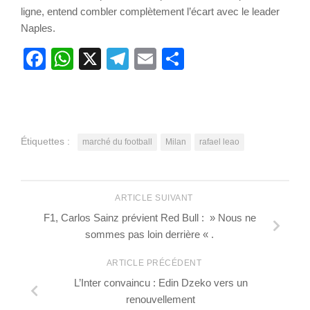
ligne, entend combler complètement l’écart avec le leader
Naples.
Facebook
WhatsApp
X
Telegram
Email
Partager
Étiquettes :
marché du football
Milan
rafael leao
ARTICLE SUIVANT
F1, Carlos Sainz prévient Red Bull : » Nous ne
sommes pas loin derrière « .
ARTICLE PRÉCÉDENT
L’Inter convaincu : Edin Dzeko vers un
renouvellement