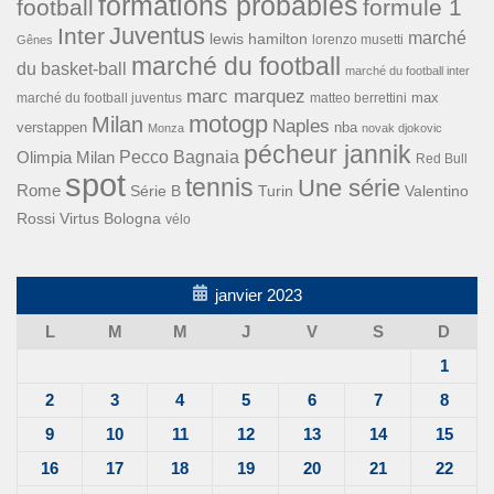
formations probables
football
formule 1
Inter
Juventus
marché
lewis hamilton
lorenzo musetti
Gênes
marché du football
du basket-ball
marché du football inter
marc marquez
max
marché du football juventus
matteo berrettini
motogp
Milan
Naples
verstappen
nba
Monza
novak djokovic
pécheur jannik
Pecco Bagnaia
Olimpia Milan
Red Bull
spot
tennis
Une série
Rome
Turin
Valentino
Série B
Rossi
Virtus Bologna
vélo
janvier 2023
L
M
M
J
V
S
D
1
2
3
4
5
6
7
8
9
10
11
12
13
14
15
16
17
18
19
20
21
22