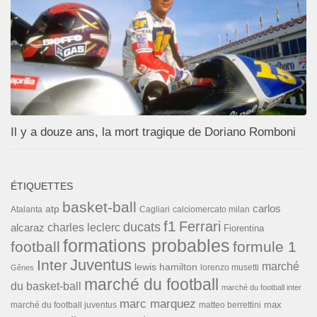
Il y a douze ans, la mort tragique de Doriano Romboni
ÉTIQUETTES
basket-ball
carlos
atp
Cagliari
calciomercato milan
Atalanta
f1
Ferrari
ducats
alcaraz
charles leclerc
Fiorentina
formations probables
football
formule 1
Inter
Juventus
marché
lewis hamilton
lorenzo musetti
Gênes
marché du football
du basket-ball
marché du football inter
marc marquez
max
marché du football juventus
matteo berrettini