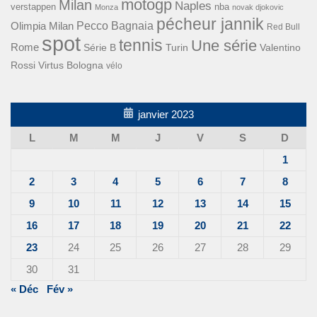
motogp
Milan
Naples
verstappen
nba
Monza
novak djokovic
pécheur jannik
Pecco Bagnaia
Olimpia Milan
Red Bull
spot
tennis
Une série
Rome
Turin
Valentino
Série B
Rossi
Virtus Bologna
vélo
janvier 2023
L
M
M
J
V
S
D
1
2
3
4
5
6
7
8
9
10
11
12
13
14
15
16
17
18
19
20
21
22
23
24
25
26
27
28
29
30
31
« Déc
Fév »