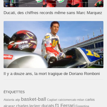
Ducati, des chiffres records même sans Marc Marquez
Il y a douze ans, la mort tragique de Doriano Romboni
ÉTIQUETTES
basket-ball
carlos
atp
Cagliari
calciomercato milan
Atalanta
f1
Ferrari
ducats
alcaraz
charles leclerc
Fiorentina