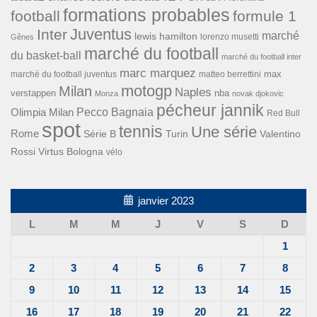
formations probables
football
formule 1
Inter
Juventus
marché
lewis hamilton
lorenzo musetti
Gênes
marché du football
du basket-ball
marché du football inter
marc marquez
max
marché du football juventus
matteo berrettini
motogp
Milan
Naples
verstappen
nba
Monza
novak djokovic
pécheur jannik
Pecco Bagnaia
Olimpia Milan
Red Bull
spot
tennis
Une série
Rome
Turin
Valentino
Série B
Rossi
Virtus Bologna
vélo
janvier 2023
L
M
M
J
V
S
D
1
2
3
4
5
6
7
8
9
10
11
12
13
14
15
16
17
18
19
20
21
22