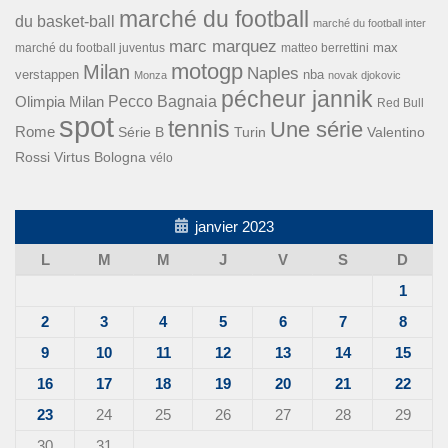
marché du football
du basket-ball
marché du football inter
marc marquez
max
marché du football juventus
matteo berrettini
motogp
Milan
Naples
verstappen
nba
Monza
novak djokovic
pécheur jannik
Pecco Bagnaia
Olimpia Milan
Red Bull
spot
tennis
Une série
Rome
Turin
Valentino
Série B
Rossi
Virtus Bologna
vélo
janvier 2023
L
M
M
J
V
S
D
1
2
3
4
5
6
7
8
9
10
11
12
13
14
15
16
17
18
19
20
21
22
23
24
25
26
27
28
29
30
31