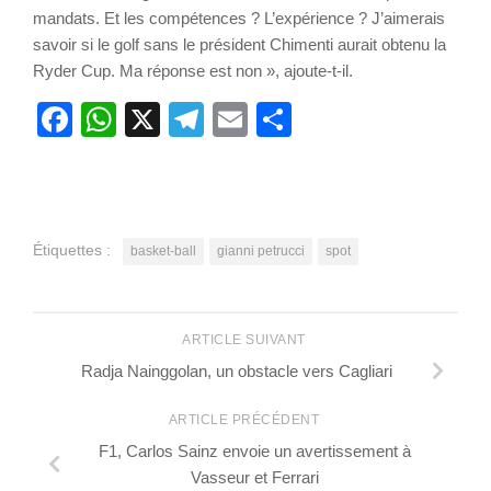
mandats. Et les compétences ? L’expérience ? J’aimerais
savoir si le golf sans le président Chimenti aurait obtenu la
Ryder Cup. Ma réponse est non », ajoute-t-il.
Facebook
WhatsApp
X
Telegram
Email
Partager
Étiquettes :
basket-ball
gianni petrucci
spot
ARTICLE SUIVANT
Radja Nainggolan, un obstacle vers Cagliari
ARTICLE PRÉCÉDENT
F1, Carlos Sainz envoie un avertissement à
Vasseur et Ferrari