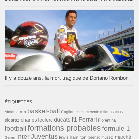
Il y a douze ans, la mort tragique de Doriano Romboni
ÉTIQUETTES
basket-ball
carlos
atp
Cagliari
calciomercato milan
Atalanta
f1
Ferrari
ducats
alcaraz
charles leclerc
Fiorentina
formations probables
football
formule 1
Inter
Juventus
marché
lewis hamilton
lorenzo musetti
Gênes