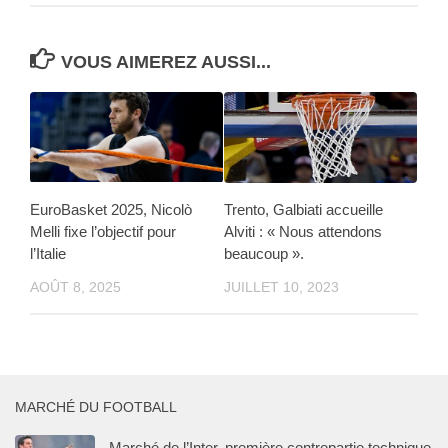
VOUS AIMEREZ AUSSI...
EuroBasket 2025, Nicolò
Trento, Galbiati accueille
Melli fixe l’objectif pour
Alviti : « Nous attendons
l’Italie
beaucoup ».
AOÛT 8, 2025
JUILLET 10, 2023
MARCHÉ DU FOOTBALL
Marché de l’Inter, première contrepartie technique