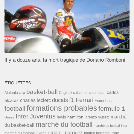
Il y a douze ans, la mort tragique de Doriano Romboni
ÉTIQUETTES
basket-ball
carlos
atp
Cagliari
calciomercato milan
Atalanta
f1
Ferrari
ducats
alcaraz
charles leclerc
Fiorentina
formations probables
football
formule 1
Inter
Juventus
marché
lewis hamilton
lorenzo musetti
Gênes
marché du football
du basket-ball
marché du football inter
marc marquez
max
marché du football juventus
matteo berrettini