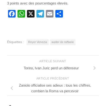
3 points avec des pourcentages élevés.
Facebook
WhatsApp
X
Telegram
Email
Partager
Étiquettes :
Reyer Venezia
walter de raffaele
ARTICLE SUIVANT
Torino, Ivan Juric perd un défenseur
ARTICLE PRÉCÉDENT
Zaniolo officialise ses adieux : tous les chiffres,
combien la Roma va percevoir