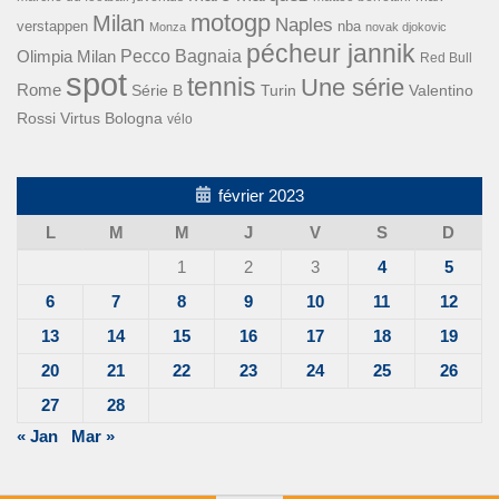
motogp
Milan
Naples
verstappen
nba
Monza
novak djokovic
pécheur jannik
Pecco Bagnaia
Olimpia Milan
Red Bull
spot
tennis
Une série
Rome
Turin
Valentino
Série B
Rossi
Virtus Bologna
vélo
février 2023
L
M
M
J
V
S
D
1
2
3
4
5
6
7
8
9
10
11
12
13
14
15
16
17
18
19
20
21
22
23
24
25
26
27
28
« Jan
Mar »