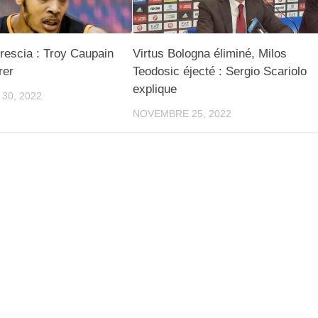
rescia : Troy Caupain
Virtus Bologna éliminé, Milos
rer
Teodosic éjecté : Sergio Scariolo
explique
30, 2022
NOVEMBRE 25, 2022