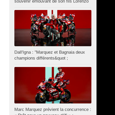
souvenir émouvant de son fils Lorenzo
Dall'Igna : "Marquez et Bagnaia deux
champions différents&quot ;
Marc Marquez prévient la concurrence :