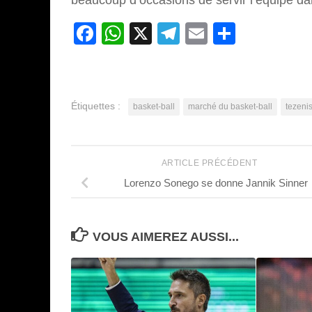
beaucoup d’occasions de servir l’équipe dan
Facebook
WhatsApp
X
Telegram
Email
Partage
Étiquettes :
basket-ball
marché du basket-ball
tezeni
ARTICLE PRÉCÉDENT
Lorenzo Sonego se donne Jannik Sinner
VOUS AIMEREZ AUSSI...