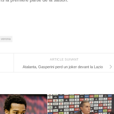
s la première partie de la saison.
r
s verona
ARTICLE SUIVANT
Atalanta, Gasperini perd un joker devant la Lazio