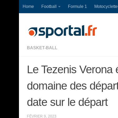
Home
Football
Formule 1
Motocyclette
Skip to content
BASKET-BALL
Le Tezenis Verona é
domaine des départ
date sur le départ
FÉVRIER 9, 2023