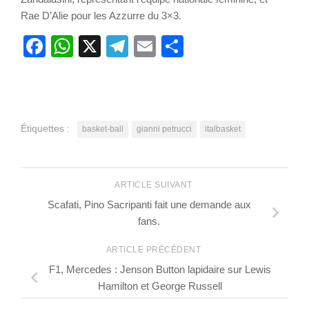
Rae D’Alie pour les Azzurre du 3×3.
Facebook
WhatsApp
X
Telegram
Email
Partager
Étiquettes :
basket-ball
gianni petrucci
italbasket
ARTICLE SUIVANT
Scafati, Pino Sacripanti fait une demande aux
fans.
ARTICLE PRÉCÉDENT
F1, Mercedes : Jenson Button lapidaire sur Lewis
Hamilton et George Russell