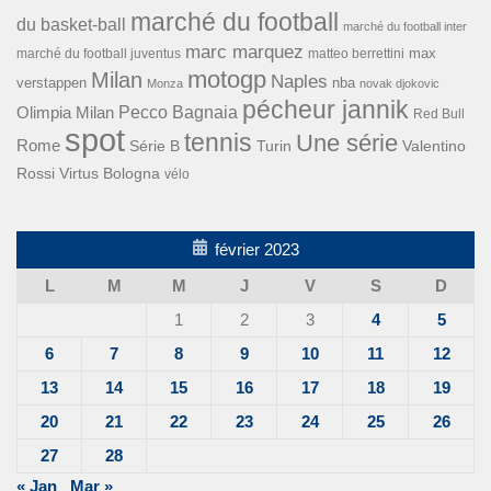
marché du football
du basket-ball
marché du football inter
marc marquez
max
marché du football juventus
matteo berrettini
motogp
Milan
Naples
verstappen
nba
Monza
novak djokovic
pécheur jannik
Pecco Bagnaia
Olimpia Milan
Red Bull
spot
tennis
Une série
Rome
Turin
Valentino
Série B
Rossi
Virtus Bologna
vélo
février 2023
L
M
M
J
V
S
D
1
2
3
4
5
6
7
8
9
10
11
12
13
14
15
16
17
18
19
20
21
22
23
24
25
26
27
28
« Jan
Mar »