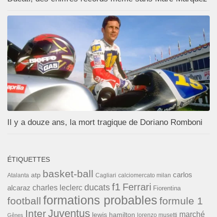
Il y a douze ans, la mort tragique de Doriano Romboni
ÉTIQUETTES
basket-ball
carlos
atp
Cagliari
calciomercato milan
Atalanta
f1
Ferrari
ducats
alcaraz
charles leclerc
Fiorentina
formations probables
football
formule 1
Inter
Juventus
marché
lewis hamilton
lorenzo musetti
Gênes