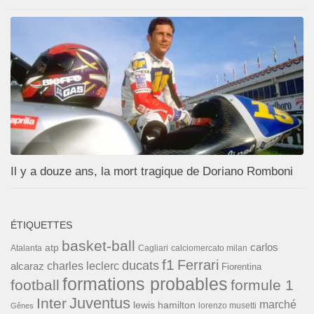
Il y a douze ans, la mort tragique de Doriano Romboni
ÉTIQUETTES
basket-ball
carlos
atp
Cagliari
calciomercato milan
Atalanta
f1
Ferrari
ducats
alcaraz
charles leclerc
Fiorentina
formations probables
football
formule 1
Inter
Juventus
marché
lewis hamilton
lorenzo musetti
Gênes