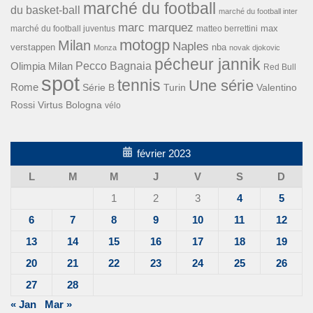
marché du football
du basket-ball
marché du football inter
marc marquez
max
marché du football juventus
matteo berrettini
motogp
Milan
Naples
verstappen
nba
Monza
novak djokovic
pécheur jannik
Pecco Bagnaia
Olimpia Milan
Red Bull
spot
tennis
Une série
Rome
Turin
Valentino
Série B
Rossi
Virtus Bologna
vélo
février 2023
L
M
M
J
V
S
D
1
2
3
4
5
6
7
8
9
10
11
12
13
14
15
16
17
18
19
20
21
22
23
24
25
26
27
28
« Jan
Mar »