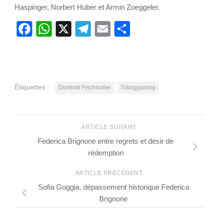
Haspinger, Norbert Huber et Armin Zoeggeler.
Facebook
WhatsApp
X
Telegram
Email
Partager
Étiquettes :
Dominik Fischnaller
Tobogganing
ARTICLE SUIVANT
Federica Brignone entre regrets et désir de
rédemption
ARTICLE PRÉCÉDENT
Sofia Goggia, dépassement historique Federica
Brignone