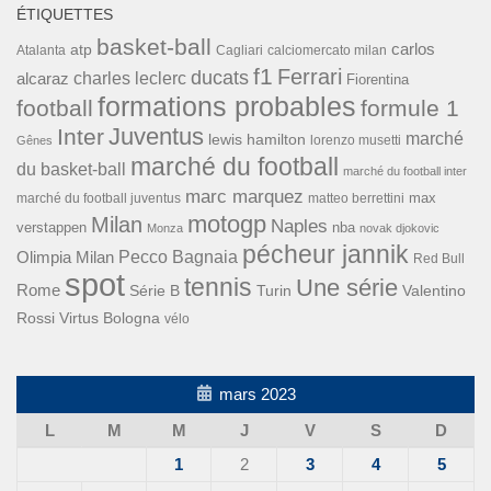
ÉTIQUETTES
basket-ball
carlos
atp
Cagliari
calciomercato milan
Atalanta
f1
Ferrari
ducats
alcaraz
charles leclerc
Fiorentina
formations probables
football
formule 1
Inter
Juventus
marché
lewis hamilton
lorenzo musetti
Gênes
marché du football
du basket-ball
marché du football inter
marc marquez
max
marché du football juventus
matteo berrettini
motogp
Milan
Naples
verstappen
nba
Monza
novak djokovic
pécheur jannik
Pecco Bagnaia
Olimpia Milan
Red Bull
spot
tennis
Une série
Rome
Turin
Valentino
Série B
Rossi
Virtus Bologna
vélo
mars 2023
L
M
M
J
V
S
D
1
2
3
4
5