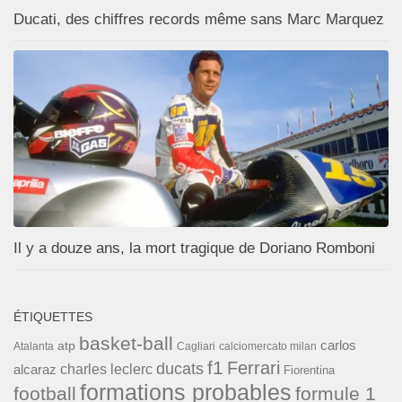
Ducati, des chiffres records même sans Marc Marquez
Il y a douze ans, la mort tragique de Doriano Romboni
ÉTIQUETTES
basket-ball
carlos
atp
Cagliari
calciomercato milan
Atalanta
f1
Ferrari
ducats
alcaraz
charles leclerc
Fiorentina
formations probables
football
formule 1