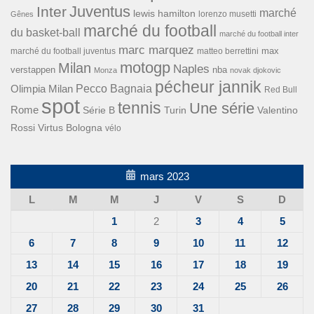
Inter
Juventus
marché
lewis hamilton
lorenzo musetti
Gênes
marché du football
du basket-ball
marché du football inter
marc marquez
max
marché du football juventus
matteo berrettini
motogp
Milan
Naples
verstappen
nba
Monza
novak djokovic
pécheur jannik
Pecco Bagnaia
Olimpia Milan
Red Bull
spot
tennis
Une série
Rome
Turin
Valentino
Série B
Rossi
Virtus Bologna
vélo
mars 2023
L
M
M
J
V
S
D
1
2
3
4
5
6
7
8
9
10
11
12
13
14
15
16
17
18
19
20
21
22
23
24
25
26
27
28
29
30
31