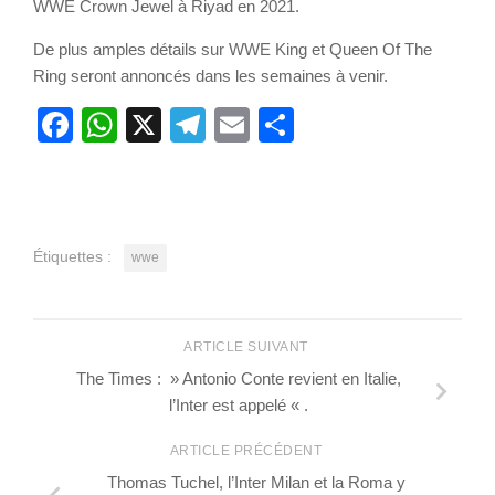
WWE Crown Jewel à Riyad en 2021.
De plus amples détails sur WWE King et Queen Of The
Ring seront annoncés dans les semaines à venir.
Facebook
WhatsApp
X
Telegram
Email
Partager
Étiquettes :
wwe
ARTICLE SUIVANT
The Times : » Antonio Conte revient en Italie,
l’Inter est appelé « .
ARTICLE PRÉCÉDENT
Thomas Tuchel, l’Inter Milan et la Roma y