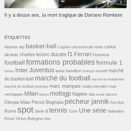
Il y a douze ans, la mort tragique de Doriano Romboni
ÉTIQUETTES
basket-ball
carlos
atp
Cagliari
calciomercato milan
Atalanta
f1
Ferrari
ducats
alcaraz
charles leclerc
Fiorentina
formations probables
football
formule 1
Inter
Juventus
marché
lewis hamilton
lorenzo musetti
Gênes
marché du football
du basket-ball
marché du football inter
marc marquez
max
marché du football juventus
matteo berrettini
motogp
Milan
Naples
verstappen
nba
Monza
novak djokovic
pécheur jannik
Pecco Bagnaia
Olimpia Milan
Red Bull
spot
tennis
Une série
Rome
Turin
Valentino
Série B
Rossi
Virtus Bologna
vélo