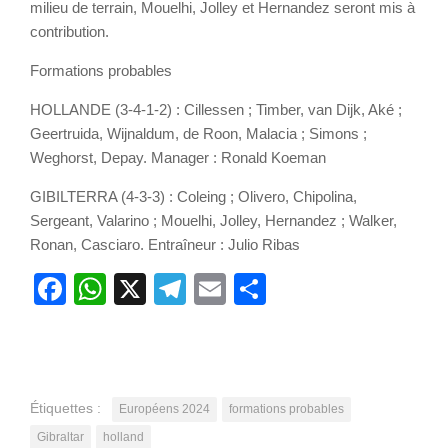
milieu de terrain, Mouelhi, Jolley et Hernandez seront mis à
contribution.
Formations probables
HOLLANDE (3-4-1-2) : Cillessen ; Timber, van Dijk, Aké ;
Geertruida, Wijnaldum, de Roon, Malacia ; Simons ;
Weghorst, Depay. Manager : Ronald Koeman
GIBILTERRA (4-3-3) : Coleing ; Olivero, Chipolina,
Sergeant, Valarino ; Mouelhi, Jolley, Hernandez ; Walker,
Ronan, Casciaro. Entraîneur : Julio Ribas
Facebook
WhatsApp
X
Telegram
Email
Partager
Étiquettes :
Européens 2024
formations probables
Gibraltar
holland