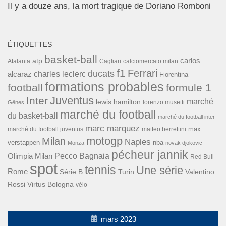
Il y a douze ans, la mort tragique de Doriano Romboni
ÉTIQUETTES
basket-ball
carlos
atp
Cagliari
calciomercato milan
Atalanta
f1
Ferrari
ducats
alcaraz
charles leclerc
Fiorentina
formations probables
football
formule 1
Inter
Juventus
marché
lewis hamilton
lorenzo musetti
Gênes
marché du football
du basket-ball
marché du football inter
marc marquez
max
marché du football juventus
matteo berrettini
motogp
Milan
Naples
verstappen
nba
Monza
novak djokovic
pécheur jannik
Pecco Bagnaia
Olimpia Milan
Red Bull
spot
tennis
Une série
Rome
Turin
Valentino
Série B
Rossi
Virtus Bologna
vélo
mars 2023