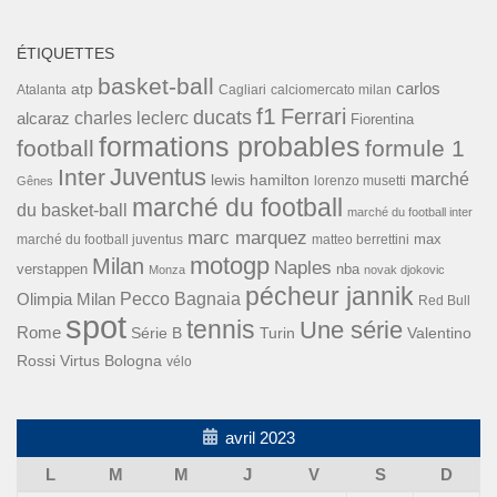
ÉTIQUETTES
basket-ball
carlos
atp
Cagliari
calciomercato milan
Atalanta
f1
Ferrari
ducats
alcaraz
charles leclerc
Fiorentina
formations probables
football
formule 1
Inter
Juventus
marché
lewis hamilton
lorenzo musetti
Gênes
marché du football
du basket-ball
marché du football inter
marc marquez
max
marché du football juventus
matteo berrettini
motogp
Milan
Naples
verstappen
nba
Monza
novak djokovic
pécheur jannik
Pecco Bagnaia
Olimpia Milan
Red Bull
spot
tennis
Une série
Rome
Turin
Valentino
Série B
Rossi
Virtus Bologna
vélo
avril 2023
L
M
M
J
V
S
D