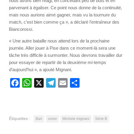
nous avons bien réagi, en concédant peu de buts et en
parvenant à égaliser. Ce point nous donne de la continuité,
mais nous aurions aimé gagner, mais vu la tournure du
match, c’est bien comme ça », a déclaré l’entraîneur des
Biancorossi.
« Une autre bataille nous attend lors de la prochaine
journée. Aller jouer à Pise dans ce moment-là sera une
tâche très difficile à surmonter. Nous devrons travailler dur
pour essayer de repartir de la deuxième mi-temps
d’aujourd’hui », a ajouté Mignani.
Facebook
WhatsApp
X
Telegram
Email
Partager
Étiquettes :
Bari
como
Michele mignani
Série B