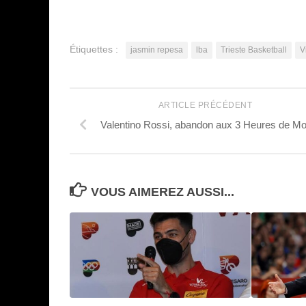
Étiquettes :
jasmin repesa
lba
Trieste Basketball
V
ARTICLE PRÉCÉDENT
Valentino Rossi, abandon aux 3 Heures de M
VOUS AIMEREZ AUSSI...