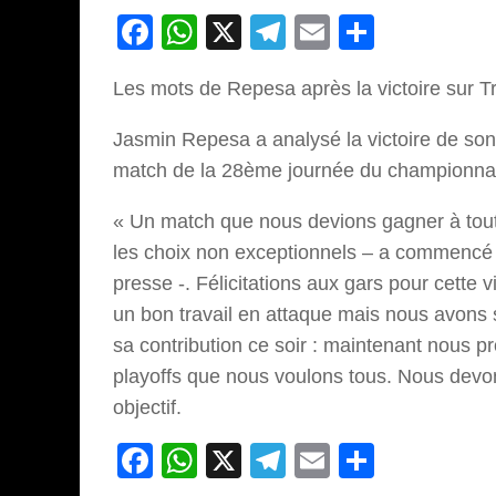
Facebook
WhatsApp
X
Telegram
Email
Partage
Les mots de Repesa après la victoire sur Tr
Jasmin Repesa a analysé la victoire de son 
match de la 28ème journée du championna
« Un match que nous devions gagner à tout p
les choix non exceptionnels – a commencé 
presse -. Félicitations aux gars pour cette
un bon travail en attaque mais nous avons 
sa contribution ce soir : maintenant nous pr
playoffs que nous voulons tous. Nous devon
objectif.
Facebook
WhatsApp
X
Telegram
Email
Partage