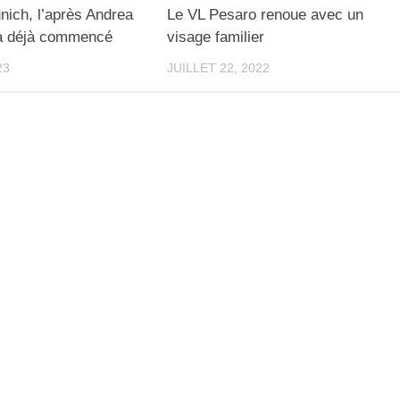
ich, l’après Andrea
Le VL Pesaro renoue avec un
 a déjà commencé
visage familier
23
JUILLET 22, 2022