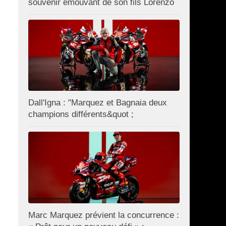
souvenir émouvant de son fils Lorenzo
Dall'Igna : "Marquez et Bagnaia deux
champions différents&quot ;
Marc Marquez prévient la concurrence :