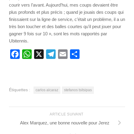
courir vers l’avant. Aujourd’hui, mes coups devaient être
plus profonds et plus précis ; quand je jouais des coups qui
finissaient sur la ligne de service, c’était un problème, il a un
très bon toucher et des balles courtes qu’il peut jouer pour
gagner 9 fois sur 10 », sont les mots rapportés par
Ubitennis.
Facebook
WhatsApp
X
Telegram
Email
Partager
Étiquettes :
carlos alcaraz
stefanos tsitsipas
ARTICLE SUIVANT
Alex Marquez, une bonne nouvelle pour Jerez