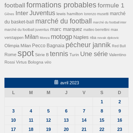
formations probables
football
formule 1
Inter
Juventus
marché
lewis hamilton
lorenzo musetti
Gênes
marché du football
du basket-ball
marché du football inter
marc marquez
max
marché du football juventus
matteo berrettini
motogp
Milan
Naples
verstappen
nba
Monza
novak djokovic
pécheur jannik
Pecco Bagnaia
Olimpia Milan
Red Bull
spot
tennis
Une série
Rome
Turin
Valentino
Série B
Rossi
Virtus Bologna
vélo
avril 2023
L
M
M
J
V
S
D
1
2
3
4
5
6
7
8
9
10
11
12
13
14
15
16
17
18
19
20
21
22
23