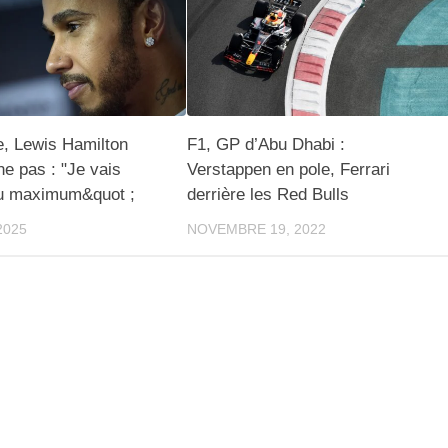
e, Lewis Hamilton
F1, GP d’Abu Dhabi :
e pas : "Je vais
Verstappen en pole, Ferrari
au maximum&quot ;
derrière les Red Bulls
2025
NOVEMBRE 19, 2022