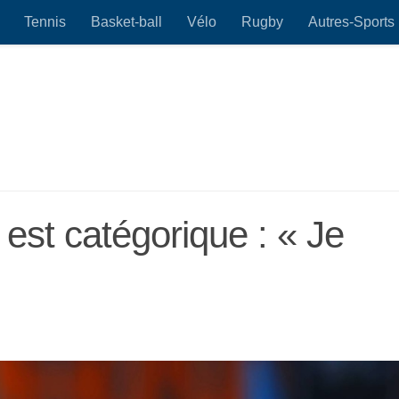
Tennis
Basket-ball
Vélo
Rugby
Autres-Sports
 est catégorique : « Je