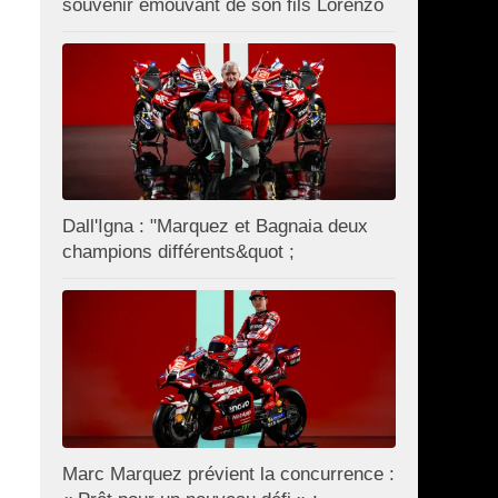
souvenir émouvant de son fils Lorenzo
Dall'Igna : "Marquez et Bagnaia deux
champions différents&quot ;
Marc Marquez prévient la concurrence :