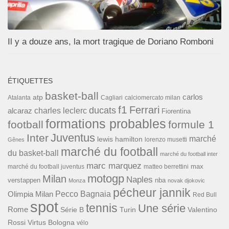
Il y a douze ans, la mort tragique de Doriano Romboni
ÉTIQUETTES
basket-ball
carlos
atp
Cagliari
calciomercato milan
Atalanta
f1
Ferrari
ducats
alcaraz
charles leclerc
Fiorentina
formations probables
football
formule 1
Inter
Juventus
marché
lewis hamilton
lorenzo musetti
Gênes
marché du football
du basket-ball
marché du football inter
marc marquez
max
marché du football juventus
matteo berrettini
motogp
Milan
Naples
verstappen
nba
Monza
novak djokovic
pécheur jannik
Pecco Bagnaia
Olimpia Milan
Red Bull
spot
tennis
Une série
Rome
Turin
Valentino
Série B
Rossi
Virtus Bologna
vélo