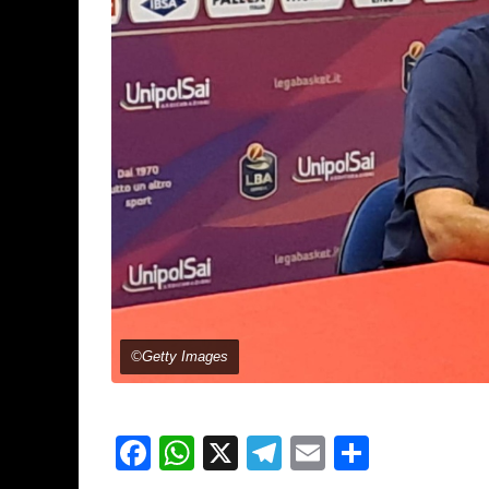
©Getty Images
Facebook
WhatsApp
X
Telegram
Email
Partage