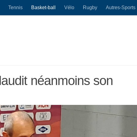
Tennis
Basket-ball
Vélo
Rugby
Autres-Sports
laudit néanmoins son