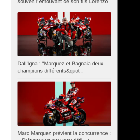
souvenir émouvant de son fils Lorenzo
Dall'Igna : "Marquez et Bagnaia deux
champions différents&quot ;
Marc Marquez prévient la concurrence :