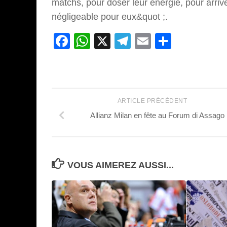
matchs, pour doser leur énergie, pour arrive
négligeable pour eux&quot ;.
Facebook
WhatsApp
X
Telegram
Email
Partage
ARTICLE PRÉCÉDENT
Allianz Milan en fête au Forum di Assago
VOUS AIMEREZ AUSSI...