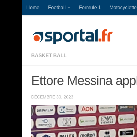
Home
Football
Formule 1
Motocyclette
Skip to content
BASKET-BALL
Ettore Messina app
DÉCEMBRE 30, 2023