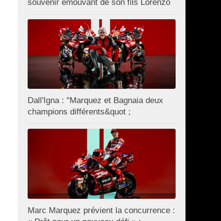
souvenir émouvant de son fils Lorenzo
Dall'Igna : "Marquez et Bagnaia deux
champions différents&quot ;
Marc Marquez prévient la concurrence :