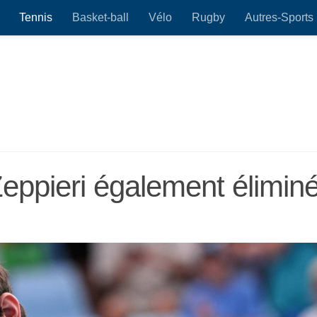
Tennis
Basket-ball
Vélo
Rugby
Autres-Sports
eppieri également élimin