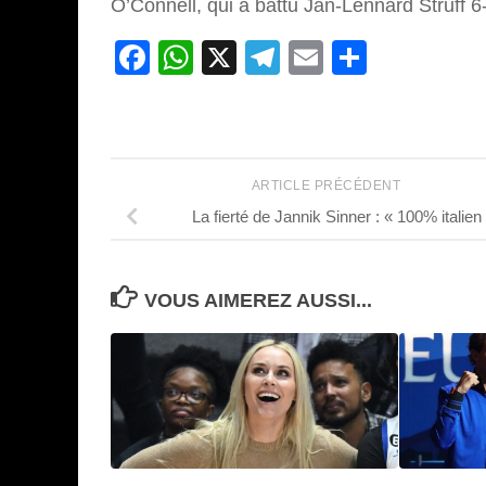
O’Connell, qui a battu Jan-Lennard Struff 6
Facebook
WhatsApp
X
Telegram
Email
Partage
ARTICLE PRÉCÉDENT
La fierté de Jannik Sinner : « 100% italien
VOUS AIMEREZ AUSSI...