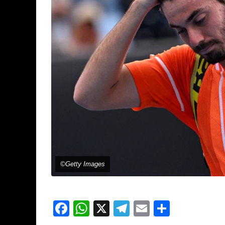
©Getty Images
Facebook
WhatsApp
X
Telegram
Email
Partage