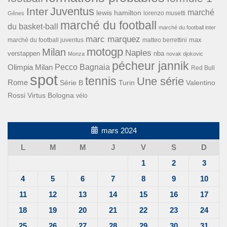
Inter
Juventus
marché
lewis hamilton
lorenzo musetti
Gênes
marché du football
du basket-ball
marché du football inter
marc marquez
max
marché du football juventus
matteo berrettini
motogp
Milan
Naples
verstappen
nba
Monza
novak djokovic
pécheur jannik
Pecco Bagnaia
Olimpia Milan
Red Bull
spot
tennis
Une série
Rome
Turin
Valentino
Série B
Rossi
Virtus Bologna
vélo
mars 2024
L
M
M
J
V
S
D
1
2
3
4
5
6
7
8
9
10
11
12
13
14
15
16
17
18
19
20
21
22
23
24
25
26
27
28
29
30
31