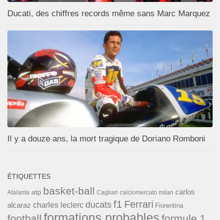
Ducati, des chiffres records même sans Marc Marquez
Il y a douze ans, la mort tragique de Doriano Romboni
ÉTIQUETTES
basket-ball
carlos
atp
Cagliari
calciomercato milan
Atalanta
f1
Ferrari
ducats
alcaraz
charles leclerc
Fiorentina
formations probables
football
formule 1