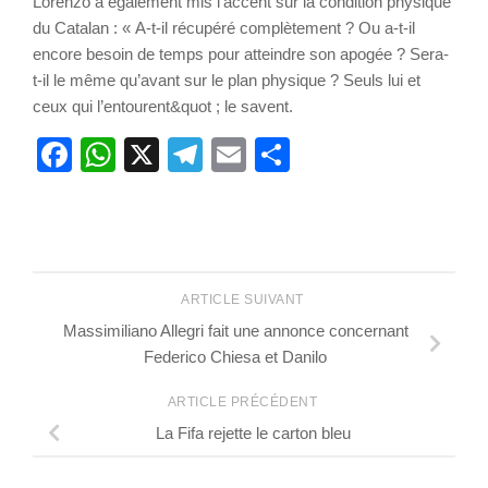
Lorenzo a également mis l’accent sur la condition physique
du Catalan : « A-t-il récupéré complètement ? Ou a-t-il
encore besoin de temps pour atteindre son apogée ? Sera-
t-il le même qu’avant sur le plan physique ? Seuls lui et
ceux qui l’entourent&quot ; le savent.
Facebook
WhatsApp
X
Telegram
Email
Partager
ARTICLE SUIVANT
Massimiliano Allegri fait une annonce concernant
Federico Chiesa et Danilo
ARTICLE PRÉCÉDENT
La Fifa rejette le carton bleu