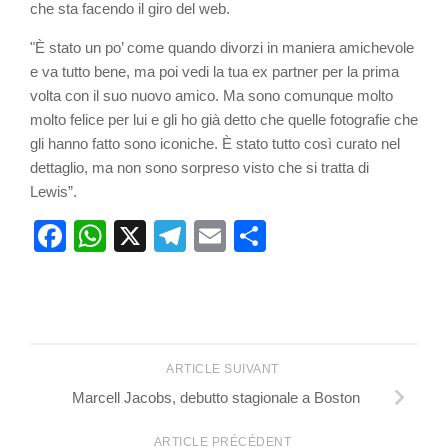
che sta facendo il giro del web.
"È stato un po’ come quando divorzi in maniera amichevole
e va tutto bene, ma poi vedi la tua ex partner per la prima
volta con il suo nuovo amico. Ma sono comunque molto
molto felice per lui e gli ho già detto che quelle fotografie che
gli hanno fatto sono iconiche. È stato tutto così curato nel
dettaglio, ma non sono sorpreso visto che si tratta di
Lewis”.
Facebook
WhatsApp
X
Telegram
Email
Partager
ARTICLE SUIVANT
Marcell Jacobs, debutto stagionale a Boston
ARTICLE PRÉCÉDENT