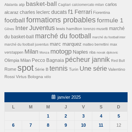
basket-ball
carlos
atp
Cagliari
calciomercato milan
Atalanta
f1
Ferrari
ducats
alcaraz
charles leclerc
Fiorentina
formations probables
football
formule 1
Inter
Juventus
marché
lewis hamilton
lorenzo musetti
Gênes
marché du football
du basket-ball
marché du football inter
marc marquez
max
marché du football juventus
matteo berrettini
motogp
Milan
Naples
verstappen
nba
Monza
novak djokovic
pécheur jannik
Pecco Bagnaia
Olimpia Milan
Red Bull
spot
tennis
Une série
Rome
Turin
Valentino
Série B
Rossi
Virtus Bologna
vélo
janvier 2025
L
M
M
J
V
S
D
1
2
3
4
5
6
7
8
9
10
11
12