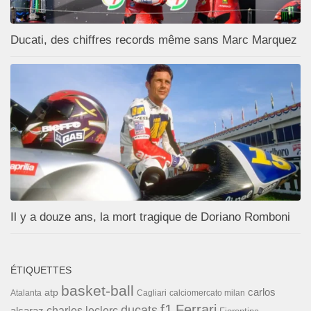
Ducati, des chiffres records même sans Marc Marquez
Il y a douze ans, la mort tragique de Doriano Romboni
ÉTIQUETTES
basket-ball
carlos
atp
Cagliari
calciomercato milan
Atalanta
f1
Ferrari
ducats
alcaraz
charles leclerc