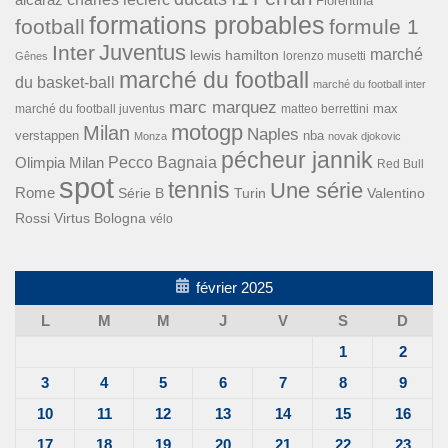
Fiorentina
formations probables
football
formule 1
Inter
Juventus
marché
lewis hamilton
lorenzo musetti
Gênes
marché du football
du basket-ball
marché du football inter
marc marquez
max
marché du football juventus
matteo berrettini
motogp
Milan
Naples
verstappen
nba
Monza
novak djokovic
pécheur jannik
Pecco Bagnaia
Olimpia Milan
Red Bull
spot
tennis
Une série
Rome
Turin
Valentino
Série B
Rossi
Virtus Bologna
vélo
février 2025
L
M
M
J
V
S
D
1
2
3
4
5
6
7
8
9
10
11
12
13
14
15
16
17
18
19
20
21
22
23