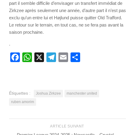
part il semble difficile d’envisager un transfert immédiat de
Zirkzee après seulement une année, d’autre part il n’est pas
exclu qu’un entre lui et Højlund puisse quitter Old Trafford.
Le retour sur le terrain, en tout cas, ne se fera pas avant la
saison prochaine.
.
Facebook
WhatsApp
X
Telegram
Email
Partager
Étiquettes :
Joshua Zirkzee
manchester united
ruben amorim
ARTICLE SUIVANT
Premier League 2024-2025 : Newcastle – Crystal