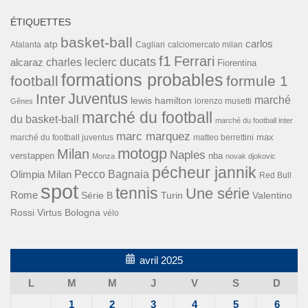
ÉTIQUETTES
basket-ball
carlos
atp
Cagliari
calciomercato milan
Atalanta
f1
Ferrari
ducats
alcaraz
charles leclerc
Fiorentina
formations probables
football
formule 1
Inter
Juventus
marché
lewis hamilton
lorenzo musetti
Gênes
marché du football
du basket-ball
marché du football inter
marc marquez
max
marché du football juventus
matteo berrettini
motogp
Milan
Naples
verstappen
nba
Monza
novak djokovic
pécheur jannik
Pecco Bagnaia
Olimpia Milan
Red Bull
spot
tennis
Une série
Rome
Turin
Valentino
Série B
Rossi
Virtus Bologna
vélo
avril 2025
L
M
M
J
V
S
D
1
2
3
4
5
6