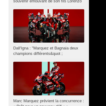
souvenir émouvant de son fils Lorenzo
Dall'Igna : "Marquez et Bagnaia deux
champions différents&quot ;
Marc Marquez prévient la concurrence :