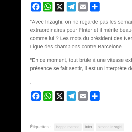
Facebook
WhatsApp
X
Telegram
Email
Partage
“Avec Inzaghi, on ne regarde pas les semai
extraordinaires pour l“Inter et il mérite b
comme lui ? Les mots du président des Neraz
Ligue des champions contre Barcelone.
“En ce moment, tout brûle à une vitesse ext
présence se fait sentir, il est un interprèt
.
Facebook
WhatsApp
X
Telegram
Email
Partage
Étiquettes :
beppe marotta
Inter
simone inzaghi