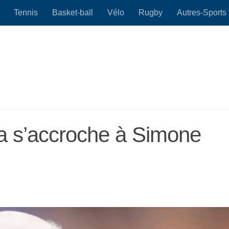
Tennis
Basket-ball
Vélo
Rugby
Autres-Sports
ta s’accroche à Simone