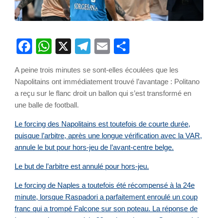
Facebook
WhatsApp
X
Telegram
Email
Partager
A peine trois minutes se sont-elles écoulées que les
Napolitains ont immédiatement trouvé l’avantage : Politano
a reçu sur le flanc droit un ballon qui s’est transformé en
une balle de football.
Le forcing des Napolitains est toutefois de courte durée,
puisque l’arbitre, après une longue vérification avec la VAR,
annule le but pour hors-jeu de l’avant-centre belge.
Le but de l’arbitre est annulé pour hors-jeu.
Le forcing de Naples a toutefois été récompensé à la 24e
minute, lorsque Raspadori a parfaitement enroulé un coup
franc qui a trompé Falcone sur son poteau. La réponse de