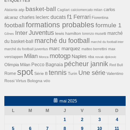
ÉTIQUETTES
basket-ball
carlos
atp
Cagliari
calciomercato milan
Atalanta
f1
Ferrari
ducats
alcaraz
charles leclerc
Fiorentina
formations probables
football
formule 1
Inter
Juventus
marché
lewis hamilton
lorenzo musetti
Gênes
marché du football
du basket-ball
marché du football inter
marc marquez
max
marché du football juventus
matteo berrettini
motogp
Milan
Naples
verstappen
nba
Monza
novak djokovic
pécheur jannik
Pecco Bagnaia
Olimpia Milan
Red Bull
spot
tennis
Une série
Rome
Turin
Valentino
Série B
Rossi
Virtus Bologna
vélo
mai 2025
L
M
M
J
V
S
D
1
2
3
4
5
6
7
8
9
10
11