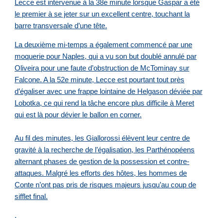
Lecce est intervenue à la 38e minute lorsque Gaspar a été
le premier à se jeter sur un excellent centre, touchant la
barre transversale d’une tête.
La deuxième mi-temps a également commencé par une
moquerie pour Naples, qui a vu son but doublé annulé par
Oliveira pour une faute d’obstruction de McTominay sur
Falcone. A la 52e minute, Lecce est pourtant tout près
d’égaliser avec une frappe lointaine de Helgason déviée par
Lobotka, ce qui rend la tâche encore plus difficile à Meret
qui est là pour dévier le ballon en corner.
Au fil des minutes, les Giallorossi élèvent leur centre de
gravité à la recherche de l’égalisation, les Parthénopéens
alternant phases de gestion de la possession et contre-
attaques. Malgré les efforts des hôtes, les hommes de
Conte n’ont pas pris de risques majeurs jusqu’au coup de
sifflet final.
.