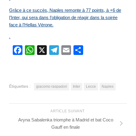
Grâce à ce succès, Naples remonte à 77 points, à +6 de
l’Inter, qui sera dans l’obligation de réagir dans la soirée
face à l’Hellas Vérone.
.
Facebook
WhatsApp
X
Telegram
Email
Partager
Étiquettes :
giacomo raspadori
Inter
Lecce
Naples
ARTICLE SUIVANT
Aryna Sabalenka triomphe à Madrid et bat Coco
Gauff en finale