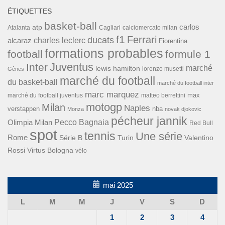
ÉTIQUETTES
basket-ball
carlos
atp
Cagliari
calciomercato milan
Atalanta
f1
Ferrari
ducats
alcaraz
charles leclerc
Fiorentina
formations probables
football
formule 1
Inter
Juventus
marché
lewis hamilton
lorenzo musetti
Gênes
marché du football
du basket-ball
marché du football inter
marc marquez
max
marché du football juventus
matteo berrettini
motogp
Milan
Naples
verstappen
nba
Monza
novak djokovic
pécheur jannik
Pecco Bagnaia
Olimpia Milan
Red Bull
spot
tennis
Une série
Rome
Turin
Valentino
Série B
Rossi
Virtus Bologna
vélo
mai 2025
L
M
M
J
V
S
D
1
2
3
4