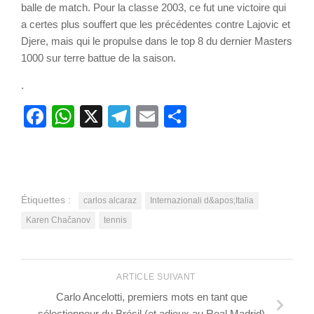
balle de match. Pour la classe 2003, ce fut une victoire qui
a certes plus souffert que les précédentes contre Lajovic et
Djere, mais qui le propulse dans le top 8 du dernier Masters
1000 sur terre battue de la saison.
.
Facebook
WhatsApp
X
Telegram
Email
Partager
Étiquettes :
carlos alcaraz
Internazionali d&apos;Italia
Karen Chačanov
tennis
ARTICLE SUIVANT
Carlo Ancelotti, premiers mots en tant que
sélectionneur du Brésil (et adieux au Real Madrid)