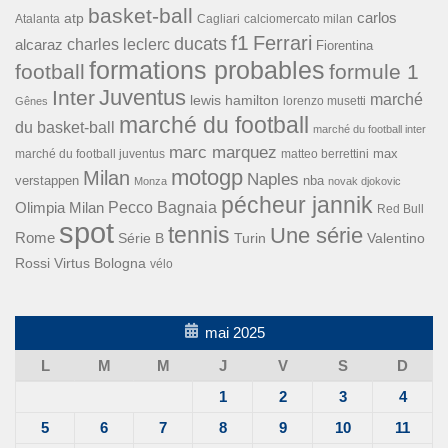
basket-ball
carlos
atp
Cagliari
calciomercato milan
Atalanta
f1
Ferrari
ducats
alcaraz
charles leclerc
Fiorentina
formations probables
football
formule 1
Inter
Juventus
marché
lewis hamilton
lorenzo musetti
Gênes
marché du football
du basket-ball
marché du football inter
marc marquez
max
marché du football juventus
matteo berrettini
motogp
Milan
Naples
verstappen
nba
Monza
novak djokovic
pécheur jannik
Pecco Bagnaia
Olimpia Milan
Red Bull
spot
tennis
Une série
Rome
Turin
Valentino
Série B
Rossi
Virtus Bologna
vélo
mai 2025
L
M
M
J
V
S
D
1
2
3
4
5
6
7
8
9
10
11