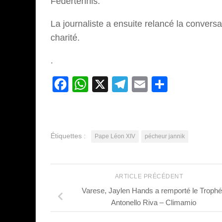
Federtennis.
La journaliste a ensuite relancé la conversa
charité.
.
Facebook
WhatsApp
X
Telegram
Email
Partage
Étiquettes :
Pape Léon XIV
pécheur jannik
ARTICLE PRÉCÉDENT
Varese, Jaylen Hands a remporté le Troph
Antonello Riva – Climamio