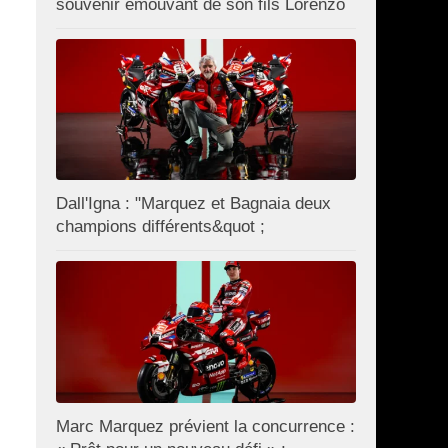
souvenir émouvant de son fils Lorenzo
Dall'Igna : "Marquez et Bagnaia deux
champions différents&quot ;
Marc Marquez prévient la concurrence :