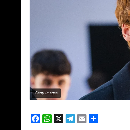
Getty Images
Facebook
WhatsApp
X
Telegram
Email
Partage