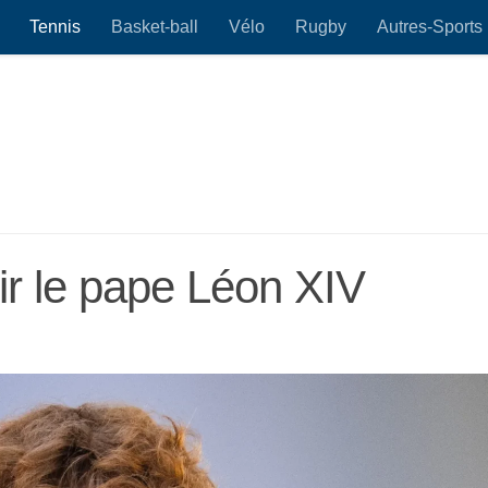
Tennis
Basket-ball
Vélo
Rugby
Autres-Sports
ir le pape Léon XIV