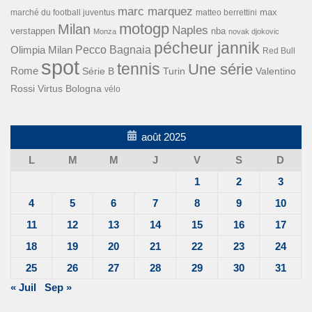
marc marquez
max
marché du football juventus
matteo berrettini
motogp
Milan
Naples
verstappen
nba
Monza
novak djokovic
pécheur jannik
Pecco Bagnaia
Olimpia Milan
Red Bull
spot
tennis
Une série
Rome
Turin
Valentino
Série B
Rossi
Virtus Bologna
vélo
août 2025
L
M
M
J
V
S
D
1
2
3
4
5
6
7
8
9
10
11
12
13
14
15
16
17
18
19
20
21
22
23
24
25
26
27
28
29
30
31
« Juil
Sep »