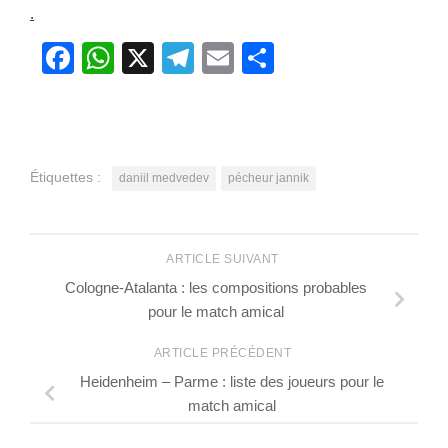
.
Facebook
WhatsApp
X
Telegram
Email
Partager
Étiquettes :
daniil medvedev
pécheur jannik
ARTICLE SUIVANT
Cologne-Atalanta : les compositions probables
pour le match amical
ARTICLE PRÉCÉDENT
Heidenheim – Parme : liste des joueurs pour le
match amical