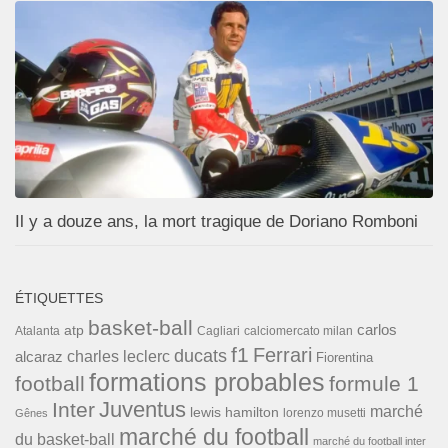
Il y a douze ans, la mort tragique de Doriano Romboni
ÉTIQUETTES
basket-ball
carlos
atp
Cagliari
calciomercato milan
Atalanta
f1
Ferrari
ducats
alcaraz
charles leclerc
Fiorentina
formations probables
football
formule 1
Inter
Juventus
marché
lewis hamilton
lorenzo musetti
Gênes
marché du football
du basket-ball
marché du football inter