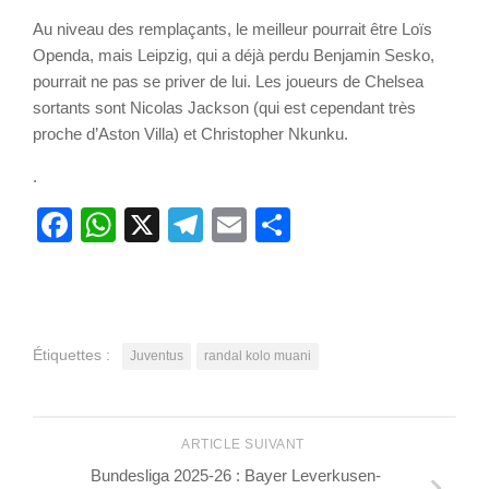
Au niveau des remplaçants, le meilleur pourrait être Loïs
Openda, mais Leipzig, qui a déjà perdu Benjamin Sesko,
pourrait ne pas se priver de lui. Les joueurs de Chelsea
sortants sont Nicolas Jackson (qui est cependant très
proche d’Aston Villa) et Christopher Nkunku.
.
Facebook
WhatsApp
X
Telegram
Email
Partager
Étiquettes :
Juventus
randal kolo muani
ARTICLE SUIVANT
Bundesliga 2025-26 : Bayer Leverkusen-