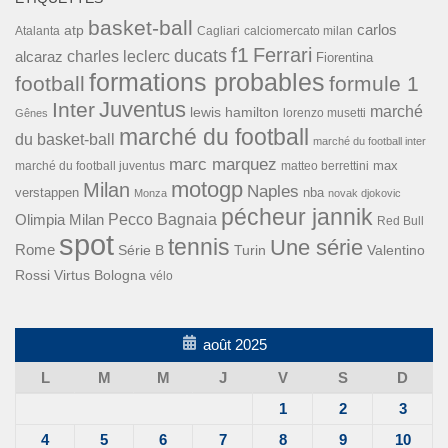
basket-ball
carlos
atp
Cagliari
calciomercato milan
Atalanta
f1
Ferrari
ducats
alcaraz
charles leclerc
Fiorentina
formations probables
football
formule 1
Inter
Juventus
marché
lewis hamilton
lorenzo musetti
Gênes
marché du football
du basket-ball
marché du football inter
marc marquez
max
marché du football juventus
matteo berrettini
motogp
Milan
Naples
verstappen
nba
Monza
novak djokovic
pécheur jannik
Pecco Bagnaia
Olimpia Milan
Red Bull
spot
tennis
Une série
Rome
Turin
Valentino
Série B
Rossi
Virtus Bologna
vélo
août 2025
L
M
M
J
V
S
D
1
2
3
4
5
6
7
8
9
10