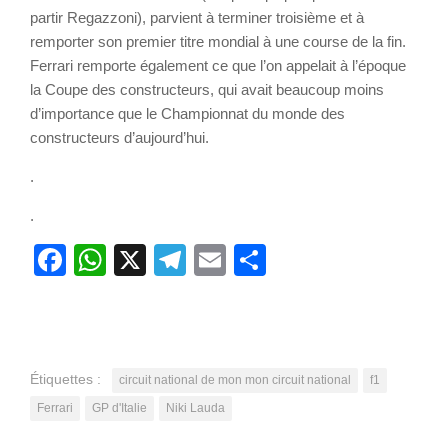
partir Regazzoni), parvient à terminer troisième et à
remporter son premier titre mondial à une course de la fin.
Ferrari remporte également ce que l’on appelait à l’époque
la Coupe des constructeurs, qui avait beaucoup moins
d’importance que le Championnat du monde des
constructeurs d’aujourd’hui.
.
.
Facebook
WhatsApp
X
Telegram
Email
Partager
Étiquettes :
circuit national de mon mon circuit national
f1
Ferrari
GP d'Italie
Niki Lauda