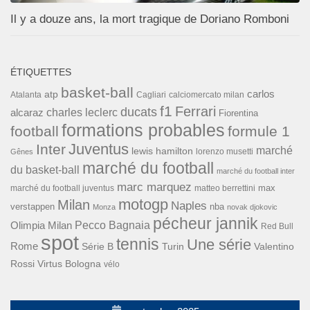
Il y a douze ans, la mort tragique de Doriano Romboni
ÉTIQUETTES
basket-ball
carlos
atp
Cagliari
calciomercato milan
Atalanta
f1
Ferrari
ducats
alcaraz
charles leclerc
Fiorentina
formations probables
football
formule 1
Inter
Juventus
marché
lewis hamilton
lorenzo musetti
Gênes
marché du football
du basket-ball
marché du football inter
marc marquez
max
marché du football juventus
matteo berrettini
motogp
Milan
Naples
verstappen
nba
Monza
novak djokovic
pécheur jannik
Pecco Bagnaia
Olimpia Milan
Red Bull
spot
tennis
Une série
Rome
Turin
Valentino
Série B
Rossi
Virtus Bologna
vélo