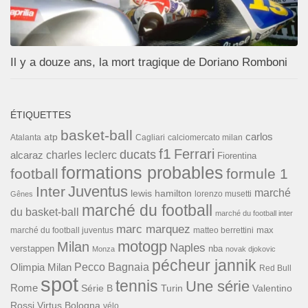
Il y a douze ans, la mort tragique de Doriano Romboni
ÉTIQUETTES
basket-ball
carlos
atp
Cagliari
calciomercato milan
Atalanta
f1
Ferrari
ducats
alcaraz
charles leclerc
Fiorentina
formations probables
football
formule 1
Inter
Juventus
marché
lewis hamilton
lorenzo musetti
Gênes
marché du football
du basket-ball
marché du football inter
marc marquez
max
marché du football juventus
matteo berrettini
motogp
Milan
Naples
verstappen
nba
Monza
novak djokovic
pécheur jannik
Pecco Bagnaia
Olimpia Milan
Red Bull
spot
tennis
Une série
Rome
Turin
Valentino
Série B
Rossi
Virtus Bologna
vélo