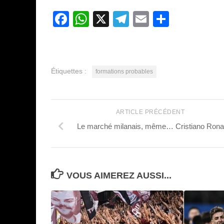
Facebook
WhatsApp
X
Telegram
Email
Partage
Étiquettes :
formations probables
ARTICLE PRÉCÉDENT
Le marché milanais, même… Cristiano Rona
VOUS AIMEREZ AUSSI...