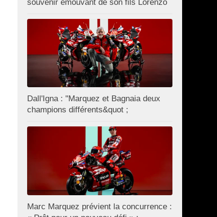
souvenir émouvant de son fils Lorenzo
Dall'Igna : "Marquez et Bagnaia deux
champions différents&quot ;
Marc Marquez prévient la concurrence :