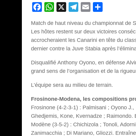
Facebook
WhatsApp
X
Telegram
Email
Partage
Match de haut niveau du championnat de Se
Les hôtes restent sur deux victoires consécu
accrocheraient les Canarini en tête du clas
dernier contre la Juve Stabia après l’élimin
Disqualifié Anthony Oyono, en défense Alvin
grand sens de l’organisation et de la rigueu
L’équipe sera au milieu de terrain.
Frosinone-Modena, les compositions pr
Frosinone (4-2-3-1) : Palmisani ; Oyono J., 
Ghedjemis, Kone, Kvernadze ; Raimondo. En
Modène (3-5-2) : Chichizola ; Tonoli, Adorn
Zanimacchia ; Di Mariano, Gliozzi. Entraîneu