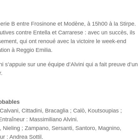
r
rie B entre Frosinone et Modène, à 15h00 à la Stirpe.
tives contre Entella et Carrarese : avec un succès, ils
sement, qui ont renoué avec la victoire le week-end
ation à Reggio Emilia.
i s’appuie sur une équipe d’Alvini qui a fait preuve d’un
r.
obables
Calvani, Cittadini, Bracaglia ; Calò, Koutsoupias ;
traîneur : Massimiliano Alvini.
i, Nieling ; Zampano, Sersanti, Santoro, Magnino,
r : Andrea Sottil.