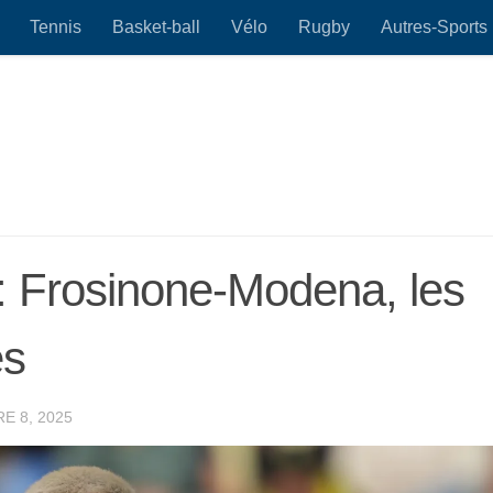
Tennis
Basket-ball
Vélo
Rugby
Autres-Sports
: Frosinone-Modena, les
es
E 8, 2025