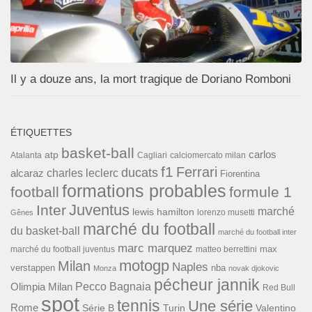
Il y a douze ans, la mort tragique de Doriano Romboni
ÉTIQUETTES
basket-ball
carlos
atp
Cagliari
calciomercato milan
Atalanta
f1
Ferrari
ducats
alcaraz
charles leclerc
Fiorentina
formations probables
football
formule 1
Inter
Juventus
marché
lewis hamilton
lorenzo musetti
Gênes
marché du football
du basket-ball
marché du football inter
marc marquez
max
marché du football juventus
matteo berrettini
motogp
Milan
Naples
verstappen
nba
Monza
novak djokovic
pécheur jannik
Pecco Bagnaia
Olimpia Milan
Red Bull
spot
tennis
Une série
Rome
Turin
Valentino
Série B