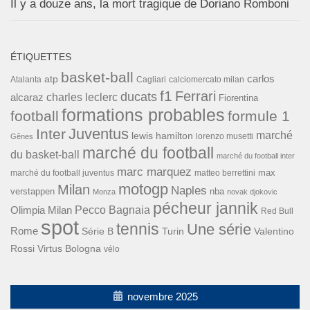
Il y a douze ans, la mort tragique de Doriano Romboni
ÉTIQUETTES
basket-ball
carlos
atp
Cagliari
calciomercato milan
Atalanta
f1
Ferrari
ducats
alcaraz
charles leclerc
Fiorentina
formations probables
football
formule 1
Inter
Juventus
marché
lewis hamilton
lorenzo musetti
Gênes
marché du football
du basket-ball
marché du football inter
marc marquez
max
marché du football juventus
matteo berrettini
motogp
Milan
Naples
verstappen
nba
Monza
novak djokovic
pécheur jannik
Pecco Bagnaia
Olimpia Milan
Red Bull
spot
tennis
Une série
Rome
Turin
Valentino
Série B
Rossi
Virtus Bologna
vélo
novembre 2025