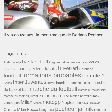
Il y a douze ans, la mort tragique de Doriano Romboni
ÉTIQUETTES
basket-ball
carlos
atp
Cagliari
calciomercato milan
Atalanta
f1
Ferrari
ducats
alcaraz
charles leclerc
Fiorentina
formations probables
football
formule 1
Inter
Juventus
marché
lewis hamilton
lorenzo musetti
Gênes
marché du football
du basket-ball
marché du football inter
marc marquez
max
marché du football juventus
matteo berrettini
motogp
Milan
Naples
verstappen
nba
Monza
novak djokovic
pécheur jannik
Pecco Bagnaia
Olimpia Milan
Red Bull