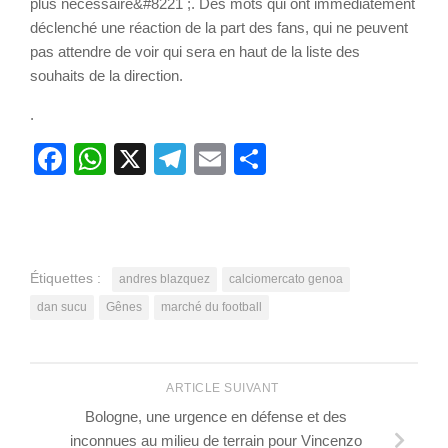
plus nécessaire&#8221 ;. Des mots qui ont immédiatement
déclenché une réaction de la part des fans, qui ne peuvent
pas attendre de voir qui sera en haut de la liste des
souhaits de la direction.
.
Facebook
WhatsApp
X
Telegram
Email
Partager
Étiquettes :
andres blazquez
calciomercato genoa
dan sucu
Gênes
marché du football
ARTICLE SUIVANT
Bologne, une urgence en défense et des
inconnues au milieu de terrain pour Vincenzo