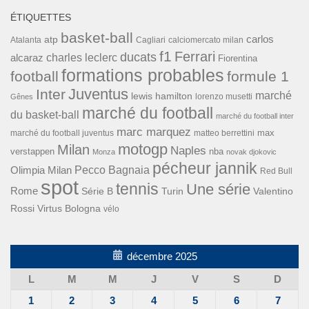
ÉTIQUETTES
basket-ball
carlos
atp
Cagliari
calciomercato milan
Atalanta
f1
Ferrari
ducats
alcaraz
charles leclerc
Fiorentina
formations probables
football
formule 1
Inter
Juventus
marché
lewis hamilton
lorenzo musetti
Gênes
marché du football
du basket-ball
marché du football inter
marc marquez
max
marché du football juventus
matteo berrettini
motogp
Milan
Naples
verstappen
nba
Monza
novak djokovic
pécheur jannik
Pecco Bagnaia
Olimpia Milan
Red Bull
spot
tennis
Une série
Rome
Turin
Valentino
Série B
Rossi
Virtus Bologna
vélo
décembre 2025
L
M
M
J
V
S
D
1
2
3
4
5
6
7