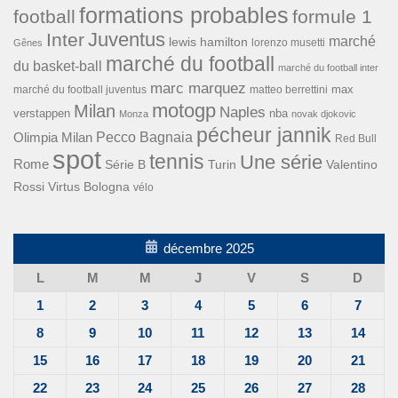
formations probables
football
formule 1
Inter
Juventus
marché
lewis hamilton
lorenzo musetti
Gênes
marché du football
du basket-ball
marché du football inter
marc marquez
max
marché du football juventus
matteo berrettini
motogp
Milan
Naples
verstappen
nba
Monza
novak djokovic
pécheur jannik
Pecco Bagnaia
Olimpia Milan
Red Bull
spot
tennis
Une série
Rome
Turin
Valentino
Série B
Rossi
Virtus Bologna
vélo
décembre 2025
L
M
M
J
V
S
D
1
2
3
4
5
6
7
8
9
10
11
12
13
14
15
16
17
18
19
20
21
22
23
24
25
26
27
28