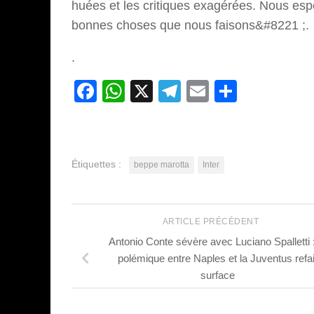
huées et les critiques exagérées. Nous esp
bonnes choses que nous faisons&#8221 ;.
.
Facebook
WhatsApp
X
Telegram
Email
Partage
Étiquettes :
beppe marotta
Inter
ARTICLE PRÉCÉDENT
Antonio Conte sévère avec Luciano Spalletti :
polémique entre Naples et la Juventus refai
surface