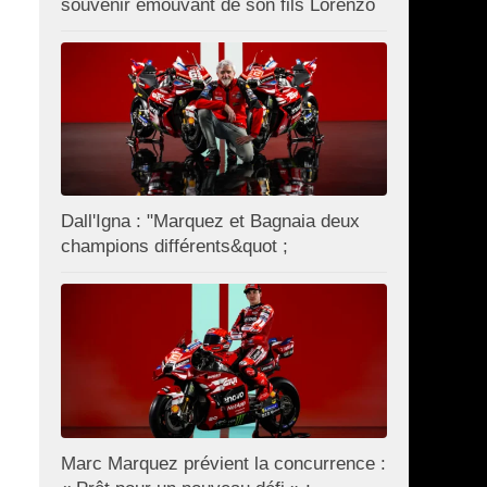
souvenir émouvant de son fils Lorenzo
Dall'Igna : "Marquez et Bagnaia deux
champions différents&quot ;
Marc Marquez prévient la concurrence :