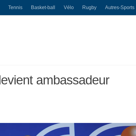
Tennis
Basket-ball
Vélo
Rugby
Autres-Sports
devient ambassadeur