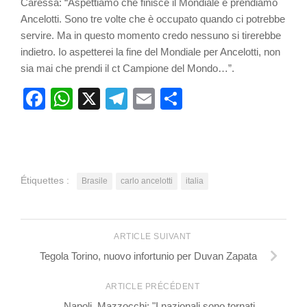
Caressa: “Aspettiamo che finisce il Mondiale e prendiamo
Ancelotti. Sono tre volte che è occupato quando ci potrebbe
servire. Ma in questo momento credo nessuno si tirerebbe
indietro. Io aspetterei la fine del Mondiale per Ancelotti, non
sia mai che prendi il ct Campione del Mondo…”.
Facebook
WhatsApp
X
Telegram
Email
Partager
Étiquettes :
Brasile
carlo ancelotti
italia
ARTICLE SUIVANT
Tegola Torino, nuovo infortunio per Duvan Zapata
ARTICLE PRÉCÉDENT
Napoli, Mazzocchi: "I nazionali sono tornati