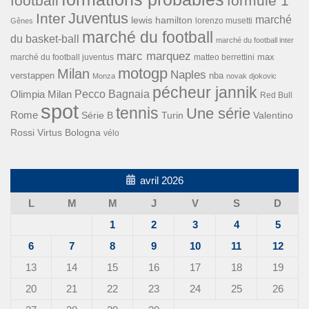
football
formule 1
Inter
Juventus
marché
lewis hamilton
lorenzo musetti
Gênes
marché du football
du basket-ball
marché du football inter
marc marquez
max
marché du football juventus
matteo berrettini
motogp
Milan
Naples
verstappen
nba
Monza
novak djokovic
pécheur jannik
Pecco Bagnaia
Olimpia Milan
Red Bull
spot
tennis
Une série
Rome
Turin
Valentino
Série B
Rossi
Virtus Bologna
vélo
avril 2026
L
M
M
J
V
S
D
1
2
3
4
5
6
7
8
9
10
11
12
13
14
15
16
17
18
19
20
21
22
23
24
25
26