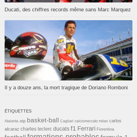
Ducati, des chiffres records même sans Marc Marquez
Il y a douze ans, la mort tragique de Doriano Romboni
ÉTIQUETTES
basket-ball
carlos
atp
Cagliari
calciomercato milan
Atalanta
f1
Ferrari
ducats
alcaraz
charles leclerc
Fiorentina
formations probables