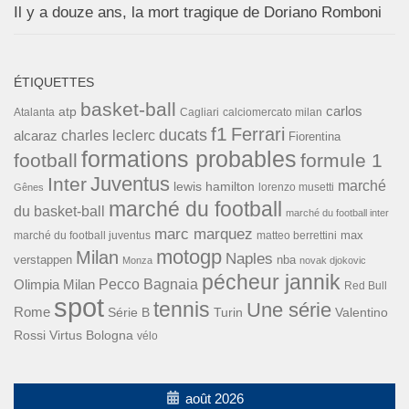
Il y a douze ans, la mort tragique de Doriano Romboni
ÉTIQUETTES
basket-ball
carlos
atp
Cagliari
calciomercato milan
Atalanta
f1
Ferrari
ducats
alcaraz
charles leclerc
Fiorentina
formations probables
football
formule 1
Inter
Juventus
marché
lewis hamilton
lorenzo musetti
Gênes
marché du football
du basket-ball
marché du football inter
marc marquez
max
marché du football juventus
matteo berrettini
motogp
Milan
Naples
verstappen
nba
Monza
novak djokovic
pécheur jannik
Pecco Bagnaia
Olimpia Milan
Red Bull
spot
tennis
Une série
Rome
Turin
Valentino
Série B
Rossi
Virtus Bologna
vélo
août 2026