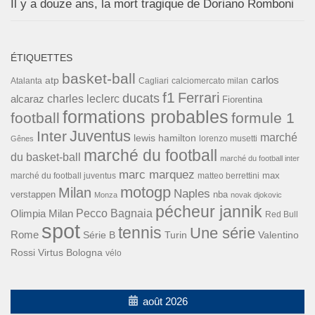
Il y a douze ans, la mort tragique de Doriano Romboni
ÉTIQUETTES
basket-ball
carlos
atp
Cagliari
calciomercato milan
Atalanta
f1
Ferrari
ducats
alcaraz
charles leclerc
Fiorentina
formations probables
football
formule 1
Inter
Juventus
marché
lewis hamilton
lorenzo musetti
Gênes
marché du football
du basket-ball
marché du football inter
marc marquez
max
marché du football juventus
matteo berrettini
motogp
Milan
Naples
verstappen
nba
Monza
novak djokovic
pécheur jannik
Pecco Bagnaia
Olimpia Milan
Red Bull
spot
tennis
Une série
Rome
Turin
Valentino
Série B
Rossi
Virtus Bologna
vélo
août 2026