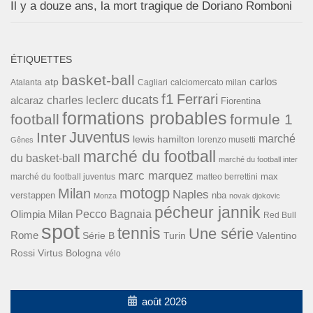
Il y a douze ans, la mort tragique de Doriano Romboni
ÉTIQUETTES
basket-ball
carlos
atp
Cagliari
calciomercato milan
Atalanta
f1
Ferrari
ducats
alcaraz
charles leclerc
Fiorentina
formations probables
football
formule 1
Inter
Juventus
marché
lewis hamilton
lorenzo musetti
Gênes
marché du football
du basket-ball
marché du football inter
marc marquez
max
marché du football juventus
matteo berrettini
motogp
Milan
Naples
verstappen
nba
Monza
novak djokovic
pécheur jannik
Pecco Bagnaia
Olimpia Milan
Red Bull
spot
tennis
Une série
Rome
Turin
Valentino
Série B
Rossi
Virtus Bologna
vélo
août 2026