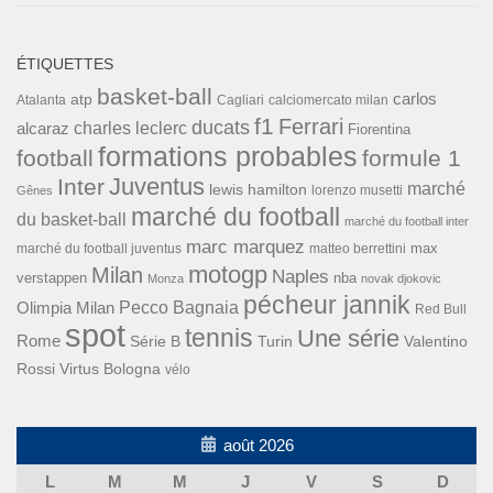
ÉTIQUETTES
basket-ball
carlos
atp
Cagliari
calciomercato milan
Atalanta
f1
Ferrari
ducats
alcaraz
charles leclerc
Fiorentina
formations probables
football
formule 1
Inter
Juventus
marché
lewis hamilton
lorenzo musetti
Gênes
marché du football
du basket-ball
marché du football inter
marc marquez
max
marché du football juventus
matteo berrettini
motogp
Milan
Naples
verstappen
nba
Monza
novak djokovic
pécheur jannik
Pecco Bagnaia
Olimpia Milan
Red Bull
spot
tennis
Une série
Rome
Turin
Valentino
Série B
Rossi
Virtus Bologna
vélo
août 2026
L
M
M
J
V
S
D