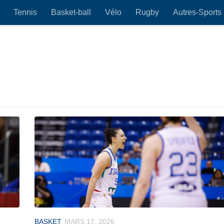
Tennis
Basket-ball
Vélo
Rugby
Autres-Sports
BASKET
MARS 17, 2026