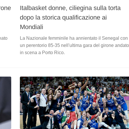
rone
Italbasket donne, ciliegina sulla torta
dopo la storica qualificazione ai
Mondiali
eato
La Nazionale femminile ha annientato il Senegal con
un perentorio 85-35 nell'ultima gara del girone andato
in scena a Porto Rico.