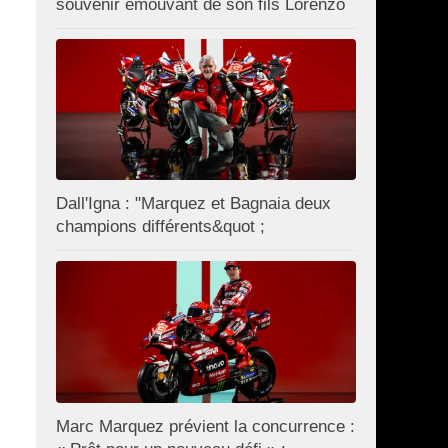
souvenir émouvant de son fils Lorenzo
Dall'Igna : "Marquez et Bagnaia deux
champions différents&quot ;
Marc Marquez prévient la concurrence :