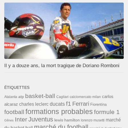
Il y a douze ans, la mort tragique de Doriano Romboni
ÉTIQUETTES
basket-ball
carlos
atp
Cagliari
calciomercato milan
Atalanta
f1
Ferrari
ducats
alcaraz
charles leclerc
Fiorentina
formations probables
football
formule 1
Inter
Juventus
marché
lewis hamilton
lorenzo musetti
Gênes
marché du football
du basket-ball