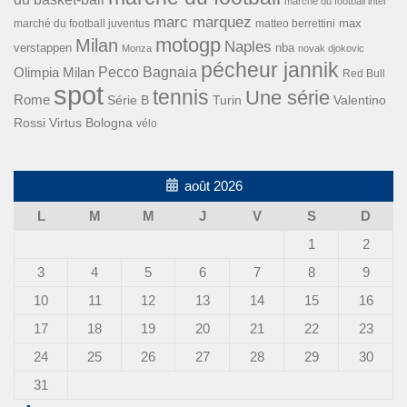
marché du football inter
marc marquez
max
marché du football juventus
matteo berrettini
motogp
Milan
Naples
verstappen
nba
Monza
novak djokovic
pécheur jannik
Pecco Bagnaia
Olimpia Milan
Red Bull
spot
tennis
Une série
Rome
Turin
Valentino
Série B
Rossi
Virtus Bologna
vélo
août 2026
L
M
M
J
V
S
D
1
2
3
4
5
6
7
8
9
10
11
12
13
14
15
16
17
18
19
20
21
22
23
24
25
26
27
28
29
30
31