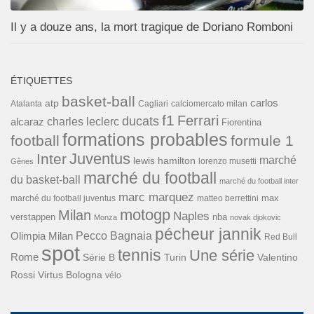
Il y a douze ans, la mort tragique de Doriano Romboni
ÉTIQUETTES
basket-ball
carlos
atp
Cagliari
calciomercato milan
Atalanta
f1
Ferrari
ducats
alcaraz
charles leclerc
Fiorentina
formations probables
football
formule 1
Inter
Juventus
marché
lewis hamilton
lorenzo musetti
Gênes
marché du football
du basket-ball
marché du football inter
marc marquez
max
marché du football juventus
matteo berrettini
motogp
Milan
Naples
verstappen
nba
Monza
novak djokovic
pécheur jannik
Pecco Bagnaia
Olimpia Milan
Red Bull
spot
tennis
Une série
Rome
Turin
Valentino
Série B
Rossi
Virtus Bologna
vélo