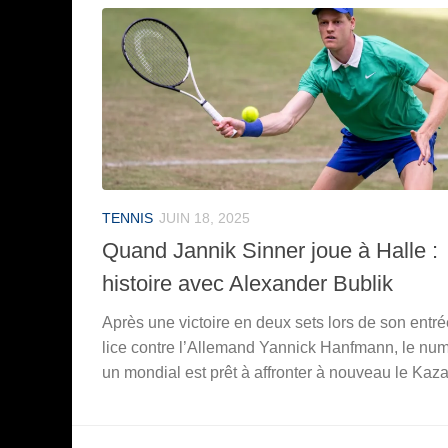
TENNIS
JUIN 18, 2025
Quand Jannik Sinner joue à Halle :
histoire avec Alexander Bublik
Après une victoire en deux sets lors de son entr
lice contre l’Allemand Yannick Hanfmann, le nu
un mondial est prêt à affronter à nouveau le Kaz