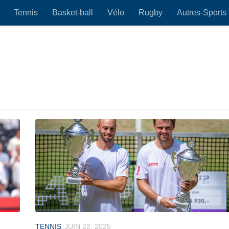
Tennis
Basket-ball
Vélo
Rugby
Autres-Sports
TENNIS
JUIN 22, 2025