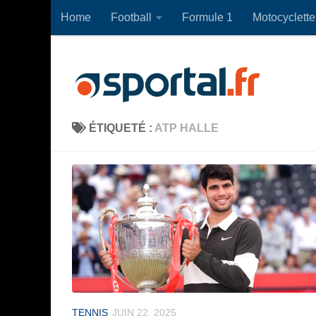
Home
Football
Formule 1
Motocyclette
Skip to content
ÉTIQUETÉ :
ATP HALLE
TENNIS
JUIN 22, 2025