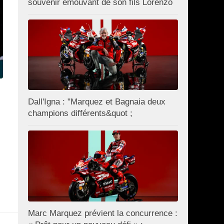
souvenir émouvant de son fils Lorenzo
Dall'Igna : "Marquez et Bagnaia deux
champions différents&quot ;
Marc Marquez prévient la concurrence :