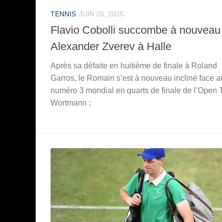
TENNIS
JUIN 20, 2025
Flavio Cobolli succombe à nouveau
Alexander Zverev à Halle
Après sa défaite en huitième de finale à Roland
Garros, le Romain s’est à nouveau incliné face a
numéro 3 mondial en quarts de finale de l’Open 
Wortmann ;