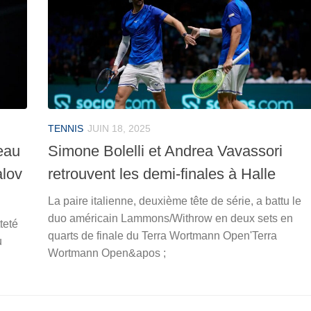
TENNIS
JUIN 18, 2025
eau
Simone Bolelli et Andrea Vavassori
alov
retrouvent les demi-finales à Halle
La paire italienne, deuxième tête de série, a battu le
duo américain Lammons/Withrow en deux sets en
teté
quarts de finale du Terra Wortmann Open'Terra
u
Wortmann Open&apos ;