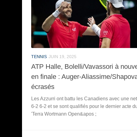
TENNIS
JUIN 19, 2025
ATP Halle, Bolelli/Vavassori à nouv
en finale : Auger-Aliassime/Shapov
écrasés
Les Azzurri ont battu les Canadiens avec une net
6-2 6-2 et se sont qualifiés pour le dernier acte d
'Terra Wortmann Open&apos ;