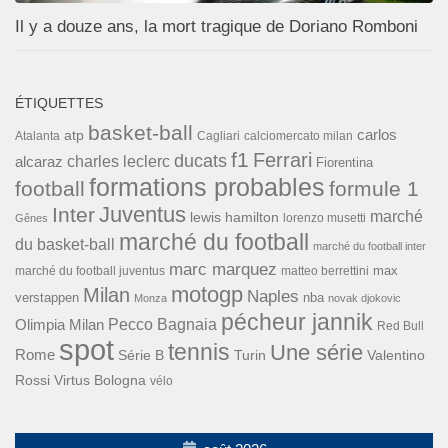
Il y a douze ans, la mort tragique de Doriano Romboni
ÉTIQUETTES
basket-ball
carlos
atp
Cagliari
calciomercato milan
Atalanta
f1
Ferrari
ducats
alcaraz
charles leclerc
Fiorentina
formations probables
football
formule 1
Inter
Juventus
marché
lewis hamilton
lorenzo musetti
Gênes
marché du football
du basket-ball
marché du football inter
marc marquez
max
marché du football juventus
matteo berrettini
motogp
Milan
Naples
verstappen
nba
Monza
novak djokovic
pécheur jannik
Pecco Bagnaia
Olimpia Milan
Red Bull
spot
tennis
Une série
Rome
Turin
Valentino
Série B
Rossi
Virtus Bologna
vélo