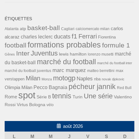
ÉTIQUETTES
basket-ball
carlos
atp
Cagliari
calciomercato milan
Atalanta
f1
Ferrari
ducats
alcaraz
charles leclerc
Fiorentina
formations probables
football
formule 1
Inter
Juventus
marché
lewis hamilton
lorenzo musetti
Gênes
marché du football
du basket-ball
marché du football inter
marc marquez
max
marché du football juventus
matteo berrettini
motogp
Milan
Naples
verstappen
nba
Monza
novak djokovic
pécheur jannik
Pecco Bagnaia
Olimpia Milan
Red Bull
spot
tennis
Une série
Rome
Turin
Valentino
Série B
Rossi
Virtus Bologna
vélo
août 2026
L
M
M
J
V
S
D